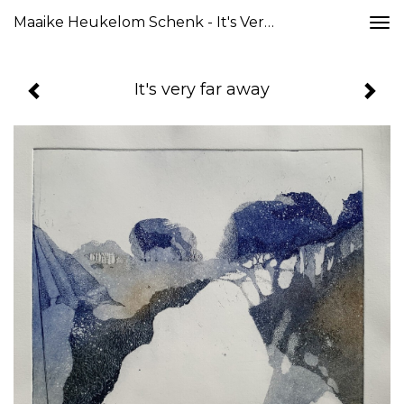
Maaike Heukelom Schenk - It's Very Far Away
Togg
navi
It's very far away