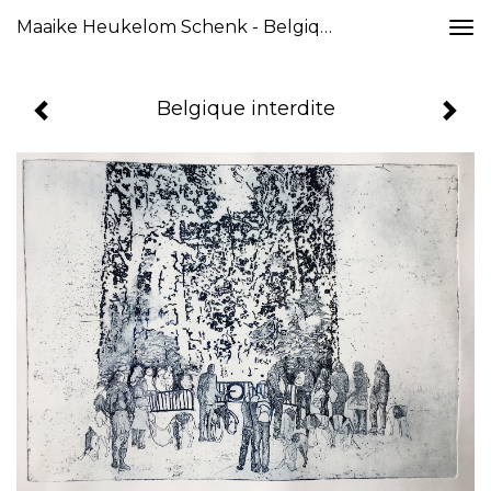
Maaike Heukelom Schenk - Belgique Interdite
Togg
navi
Belgique interdite